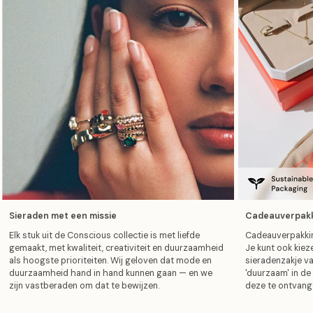
g
n
T
a
a
a
n
e
d
t
o
l
t
l
t
r
p
i
i
a
j
j
a
n
n
s
Sieraden met een missie
Cadeauverpak
Elk stuk uit de Conscious collectie is met liefde
Cadeauverpakking
gemaakt, met kwaliteit, creativiteit en duurzaamheid
Je kunt ook kie
als hoogste prioriteiten. Wij geloven dat mode en
sieradenzakje va
duurzaamheid hand in hand kunnen gaan — en we
'duurzaam' in de
zijn vastberaden om dat te bewijzen.
deze te ontvang