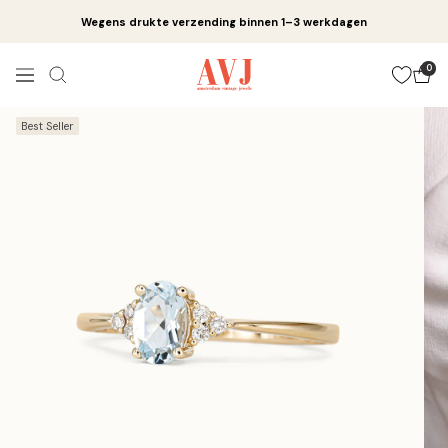
Doorgaan
Wegens drukte verzending binnen 1–3 werkdagen
naar
artikel
Amsterdam
0
Navigatie
Vintage
Jewels
Best Seller