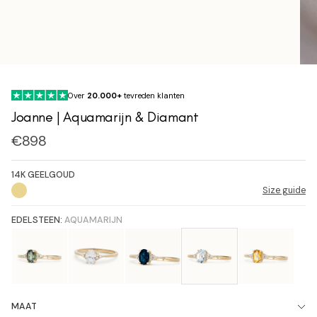
Over
20.000+
tevreden klanten
Joanne | Aquamarijn & Diamant
Verkoopprijs
€898
14K GEELGOUD
Size guide
EDELSTEEN:
AQUAMARIJN
MAAT