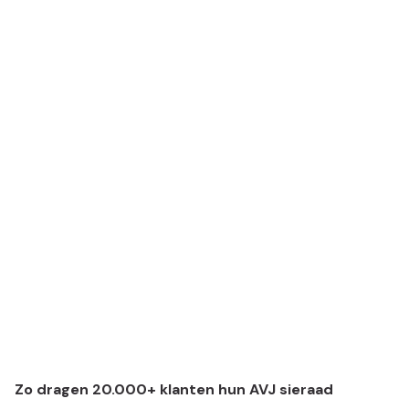
j
j
j
j
j
n
n
n
n
n
n
Zo dragen 20.000+ klanten hun AVJ sieraad