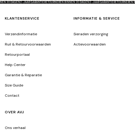
BINNEN 30 DAGEN
2-JAAR GARANTIE
RETOURNEREN BINNEN 30 DAGEN
2-JAAR GARANTIE
RETOURNER
KLANTENSERVICE
INFORMATIE & SERVICE
Verzendinformatie
Sieraden verzorging
Ruil & Retourvoorwaarden
Actievoorwaarden
Retourportaal
Help Center
Garantie & Reparatie
Size Guide
Contact
OVER AVJ
Ons verhaal