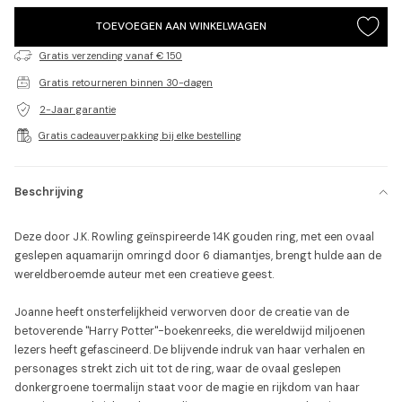
15
Made to Order
TOEVOEGEN AAN WINKELWAGEN
15.5
Gratis verzending vanaf € 150
Made to Order
Gratis retourneren binnen 30-dagen
16
Op voorraad
2-Jaar garantie
16.5
Op voorraad
Gratis cadeauverpakking bij elke bestelling
17
Op voorraad
17.5
Op voorraad
Beschrijving
18
Op voorraad
Deze door J.K. Rowling geïnspireerde 14K gouden ring, met een ovaal
18.5
geslepen aquamarijn omringd door 6 diamantjes, brengt hulde aan de
Op voorraad
wereldberoemde auteur met een creatieve geest.
19
Made to Order
Joanne heeft onsterfelijkheid verworven door de creatie van de
19.5
Made to Order
betoverende "Harry Potter"-boekenreeks, die wereldwijd miljoenen
lezers heeft gefascineerd. De blijvende indruk van haar verhalen en
20
Made to Order
personages strekt zich uit tot de ring, waar de ovaal geslepen
donkergroene toermalijn staat voor de magie en rijkdom van haar