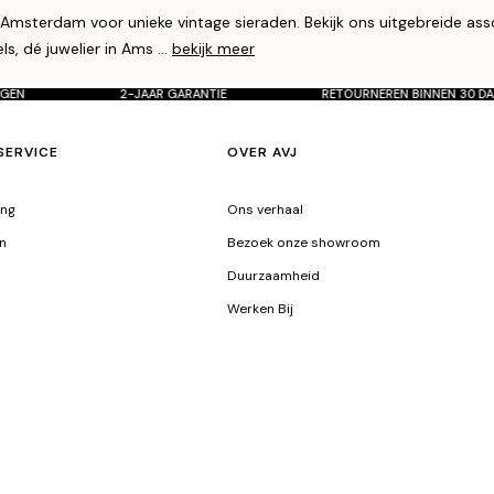
 Amsterdam voor unieke vintage sieraden. Bekijk ons uitgebreide a
j
s, dé juwelier in Ams
...
bekijk meer
n
30 DAGEN
2-JAAR GARANTIE
RETOURNEREN BINNEN 
SERVICE
OVER AVJ
ing
Ons verhaal
n
Bezoek onze showroom
Duurzaamheid
Werken Bij