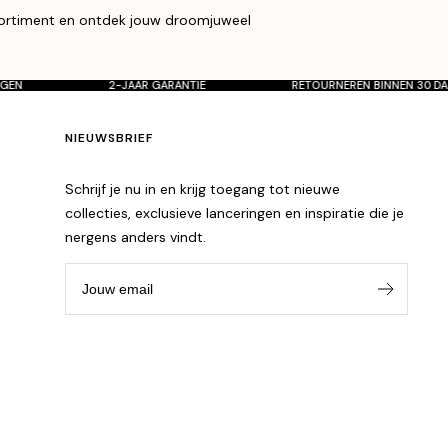
ssortiment en ontdek jouw droomjuweel
30 DAGEN
2-JAAR GARANTIE
RETOURNEREN BINNEN 
NIEUWSBRIEF
Schrijf je nu in en krijg toegang tot nieuwe
collecties, exclusieve lanceringen en inspiratie die je
nergens anders vindt.
Jouw email