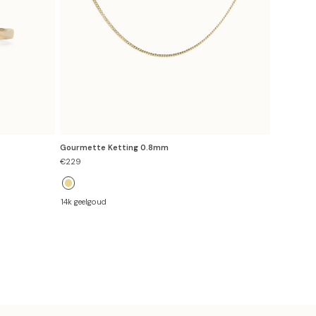
Gourmette Ketting 0.8mm
Verkoopprijs
€229
14k geelgoud