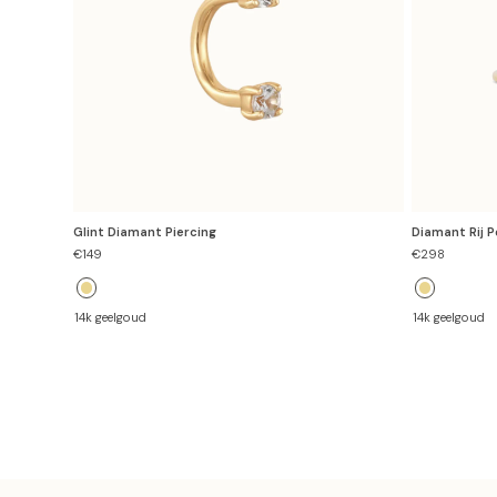
Glint Diamant Piercing
Diamant Rij P
Verkoopprijs
Verkoopprijs
€149
€298
14k geelgoud
14k geelgoud