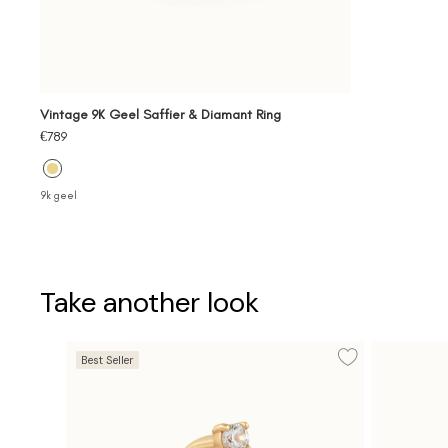
Vintage 9K Geel Saffier & Diamant Ring
Verkoopprijs
€789
9k geel
Take another look
Best Seller