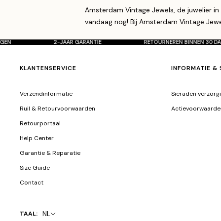
Amsterdam Vintage Jewels, de juwelier in
vandaag nog! Bij Amsterdam Vintage Jewel
30 DAGEN
2-JAAR GARANTIE
RETOURNEREN BINNEN 
KLANTENSERVICE
INFORMATIE & 
Verzendinformatie
Sieraden verzorg
Ruil & Retourvoorwaarden
Actievoorwaarde
Retourportaal
Help Center
Garantie & Reparatie
Size Guide
Contact
NL
TAAL: