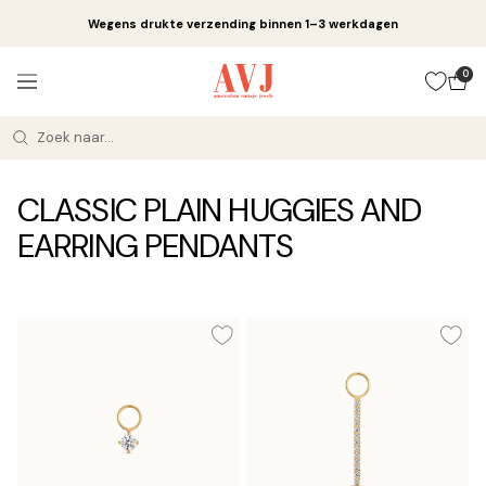
Doorgaan
Wegens drukte verzending binnen 1–3 werkdagen
naar
artikel
Amsterdam
0
Navigatie
Vintage
Jewels
CLASSIC PLAIN HUGGIES AND
EARRING PENDANTS