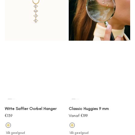
Witte Saffier Oorbel Hanger
Classic Huggies 9 mm
Verkoopprijs
Verkoopprijs
€139
Vanaf €199
14k geelgoud
14k geelgoud