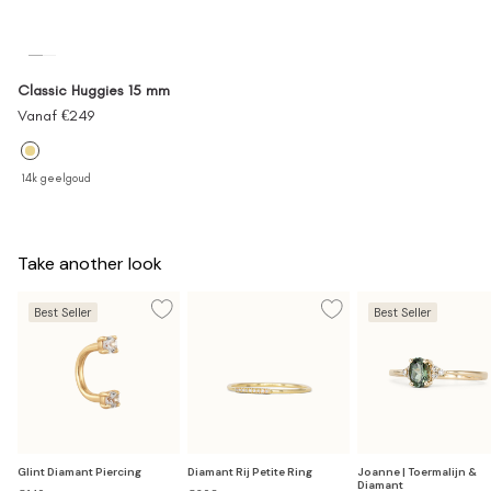
Classic Huggies 15 mm
Verkoopprijs
Vanaf €249
14k geelgoud
Take another look
Best Seller
Best Seller
Glint Diamant Piercing
Diamant Rij Petite Ring
Joanne | Toermalijn &
Diamant